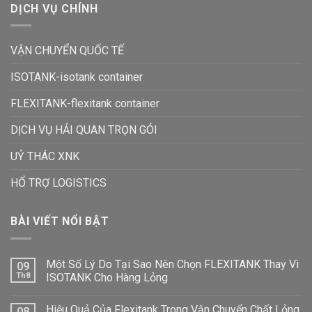
DỊCH VỤ CHÍNH
VẬN CHUYỂN QUỐC TẾ
ISOTANK-isotank container
FLEXITANK-flexitank container
DỊCH VỤ HẢI QUAN TRỌN GÓI
UỶ THÁC XNK
HỔ TRỢ LOGISTICS
BÀI VIẾT NỔI BẬT
Một Số Lý Do Tại Sao Nên Chọn FLEXITANK Thay Vì
09
Th8
ISOTANK Cho Hàng Lỏng
Hiệu Quả Của Flexitank Trong Vận Chuyển Chất Lỏng
08