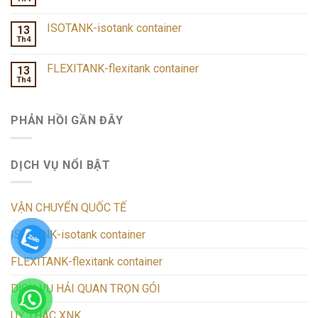
ISOTANK-isotank container
13
Th4
FLEXITANK-flexitank container
13
Th4
PHẢN HỒI GẦN ĐÂY
DỊCH VỤ NỔI BẬT
VẬN CHUYỂN QUỐC TẾ
ISOTANK-isotank container
FLEXITANK-flexitank container
DỊCH VỤ HẢI QUAN TRỌN GÓI
UỶ THÁC XNK