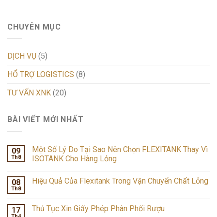
CHUYÊN MỤC
DỊCH VỤ
(5)
HỔ TRỢ LOGISTICS
(8)
TƯ VẤN XNK
(20)
BÀI VIẾT MỚI NHẤT
Một Số Lý Do Tại Sao Nên Chọn FLEXITANK Thay Vì
09
Th8
ISOTANK Cho Hàng Lỏng
Hiệu Quả Của Flexitank Trong Vận Chuyển Chất Lỏng
08
Th8
Thủ Tục Xin Giấy Phép Phân Phối Rượu
17
Th4