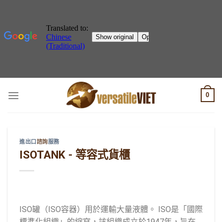
跳
0
至
內
容
進出口
諮詢
服務
ISOTANK - 等容式貨櫃
ISO罐（ISO容器）用於運輸大量液體。 ISO是「國際
標準化組織」的縮寫，該組織成立於1947年，旨在