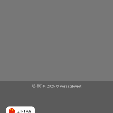
版權所有 2026 ©
versatileviet
ZH-TRA