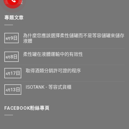
後勤支援
專題文章
為什麼您應該選擇柔性儲罐而不是等容儲罐來儲存
9日
8月
液體
柔性罐在液體運輸中的有效性
8日
8月
取得酒類分銷許可證的程序
17日
4月
ISOTANK - 等容式貨櫃
13日
4月
FACEBOOK粉絲專頁